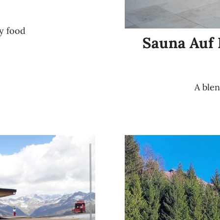
ty food
Sauna Auf 
A blen