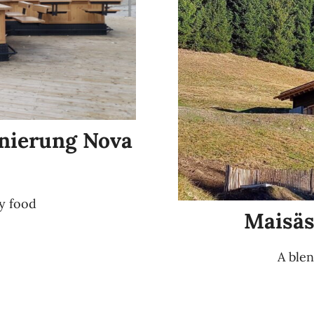
nierung Nova
ty food
Maisäs
A blen