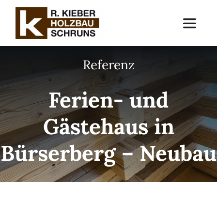
Skip
to
Toggle
Navigat
content
Referenz
Dienstleistungen mob
Ferien- und
Referenzen
Gästehaus in
Über uns
Bürserberg – Neubau
Kontakt